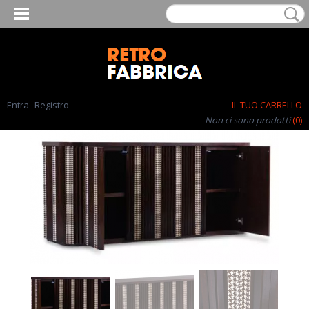
Entra
Registro
IL TUO CARRELLO
Non ci sono prodotti
(0)