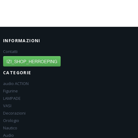
INFORMAZIONI
Contatti
IZI_SHOP_HERROEPING
CATEGORIE
audio ACTION
Figurine
LAMPADE
VASI
Decorazioni
Orologio
Nautico
Audio