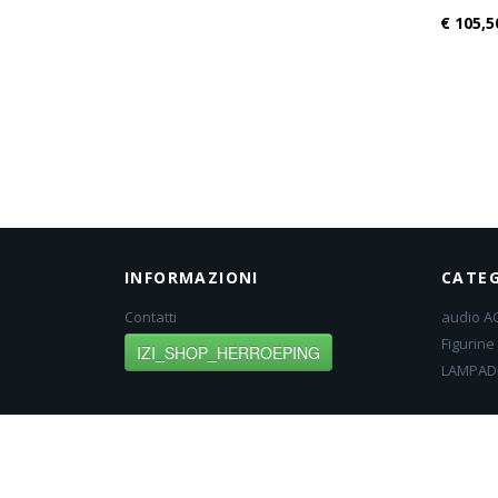
€ 105,5
INFORMAZIONI
CATEG
Contatti
audio A
Figurine
IZI_SHOP_HERROEPING
LAMPAD