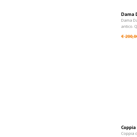
Dama D
Dama Da
antico.
€ 200,0
Coppia 
antico 
Coppia d