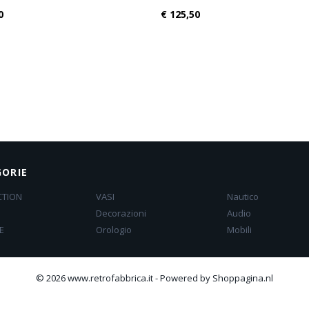
0
€ 125,50
ORIE
CTION
VASI
Nautico
Decorazioni
Audio
E
Orologio
Mobili
© 2026 www.retrofabbrica.it - Powered by Shoppagina.nl