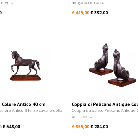
l cervo…
mogano con una…
0
€ 415,00
€ 332,00
 Colore Antico 40 cm
Coppia di Pelicans Antique Co
banco 27 cm
olore Antico. Il terzo cavallo della
Coppia da banco Pelicans Antique Co
pellicano…
0
€ 548,00
€ 355,00
€ 284,00