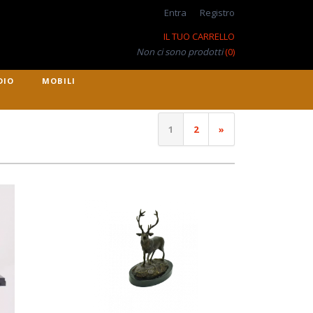
Entra
Registro
IL TUO CARRELLO
Non ci sono prodotti
(0)
DIO
MOBILI
1
2
»