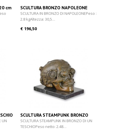
20 cm
SCULTURA BRONZO NAPOLEONE
30,5 cm
eso
SCULTURA IN BRONZO DI NAPOLEONEPeso :
2.8 kgAltezza: 30,5…
€ 196,50
ESCHIO
SCULTURA STEAMPUNK BRONZO
TESCHIO 13 cm
E UN
SCULTURA STEAMPUNK IN BRONZO DI UN
TESCHIOPeso netto: 2.48…