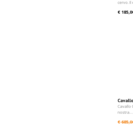
cervo. I
€ 185,0
Cavallo
Cavallo C
nostra…
€ 685,0