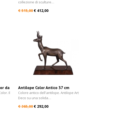
collezione di sculture…
€ 515,00
€ 412,00
lor da
Antilope Color Antico 37 cm
lor. Il
Colore antico dell'antilope. Antilope Art
Deco su una solida…
€ 365,00
€ 292,00