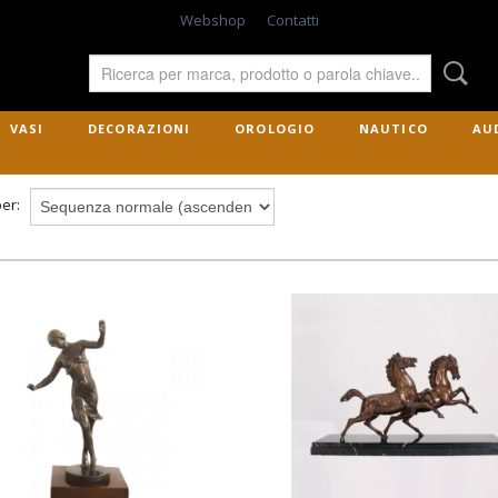
Webshop
Contatti
VASI
DECORAZIONI
OROLOGIO
NAUTICO
AU
per: