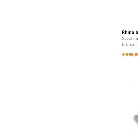
Rhino 
Scopri l
bronzo 
€ 595,0