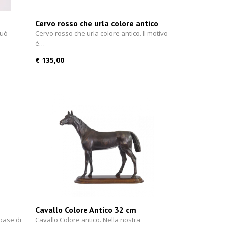
Cervo rosso che urla colore antico
26 cm
può
Cervo rosso che urla colore antico. Il motivo
è…
€ 135,00
Cavallo Colore Antico 32 cm
base di
Cavallo Colore antico. Nella nostra