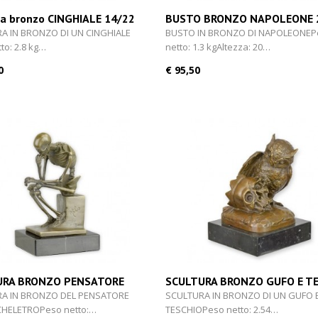
ra bronzo CINGHIALE 14/22
BUSTO BRONZO NAPOLEONE 
A IN BRONZO DI UN CINGHIALE
BUSTO IN BRONZO DI NAPOLEONEP
to: 2.8 kg…
netto: 1.3 kgAltezza: 20…
0
€ 95,50
URA BRONZO PENSATORE
SCULTURA BRONZO GUFO E T
TRO 14,7 cm
17,6 cm
A IN BRONZO DEL PENSATORE
SCULTURA IN BRONZO DI UN GUFO 
CHELETROPeso netto:…
TESCHIOPeso netto: 2.54…