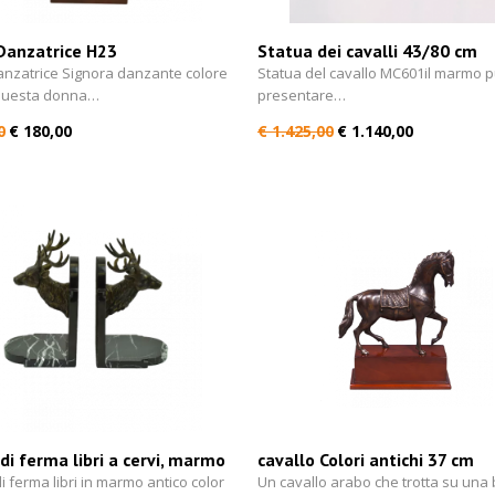
anzatrice H23
Statua dei cavalli 43/80 cm
nzatrice Signora danzante colore
Statua del cavallo MC601il marmo 
 Questa donna…
presentare…
0
€ 180,00
€ 1.425,00
€ 1.140,00
di ferma libri a cervi, marmo
cavallo Colori antichi 37 cm
colore 23 cm
i ferma libri in marmo antico color
Un cavallo arabo che trotta su una 