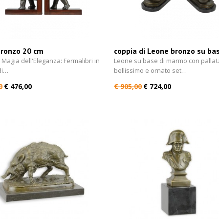
bronzo 20 cm
coppia di Leone bronzo su bas
marmo con palla 31 cm
a Magia dell'Eleganza: Fermalibri in
Leone su base di marmo con palla
di…
bellissimo e ornato set…
0
€ 476,00
€ 905,00
€ 724,00