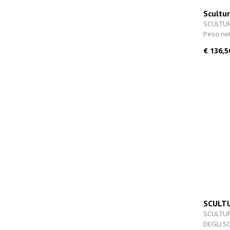
Scultu
cm
SCULTUR
Peso net
€ 136,5
SCULT
SCHELE
SCULTUR
DEGLI S