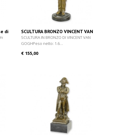
e di
SCULTURA BRONZO VINCENT VAN
GOGH 26,6 cm
Un
SCULTURA IN BRONZO DI VINCENT VAN
GOGHPeso netto: 1.6…
€ 155,00