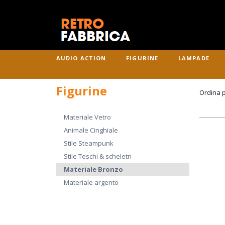
AUDIO ACTION
FIGURINE
LAMPADE
Figurine
Ordina 
Materiale Vetro
Animale Cinghiale
Stile Steampunk
Stile Teschi & scheletri
Materiale Bronzo
Materiale argento