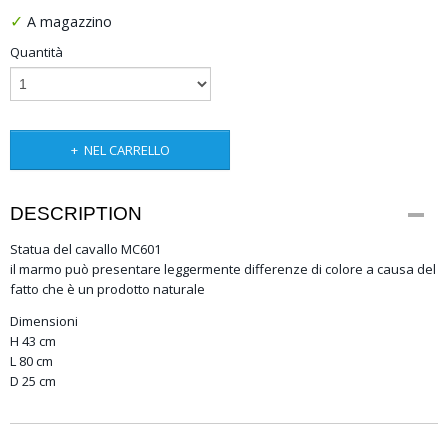
✓
A magazzino
Quantità
NEL CARRELLO
DESCRIPTION
Statua del cavallo MC601
il marmo può presentare leggermente differenze di colore a causa del
fatto che è un prodotto naturale
Dimensioni
H 43 cm
L 80 cm
D 25 cm