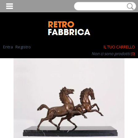
Entra
Registro
IL TUO CARRELLO
Non ci sono prodotti
(0)