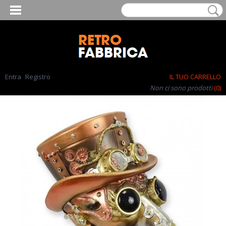
Entra
Registro
IL TUO CARRELLO
Non ci sono prodotti
(0)