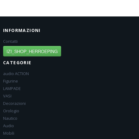
INFORMAZIONI
Contatti
IZI_SHOP_HERROEPING
CATEGORIE
audio ACTION
Figurine
LAMPADE
VASI
Decorazioni
Orologio
Nautico
Audio
Mobili