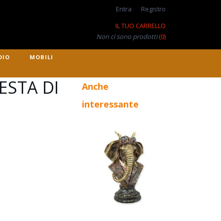
Entra
Registro
IL TUO CARRELLO
Non ci sono prodotti
(0)
DIO
MOBILI
ESTA DI
Anche
interessante