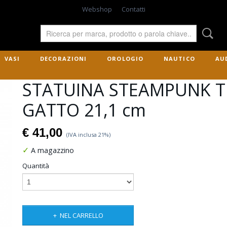
Webshop
Contatti
VASI
DECORAZIONI
OROLOGIO
NAUTICO
AU
STATUINA STEAMPUNK T
GATTO 21,1 cm
€ 41,00
(IVA inclusa 21%)
✓
A magazzino
Quantità
NEL CARRELLO