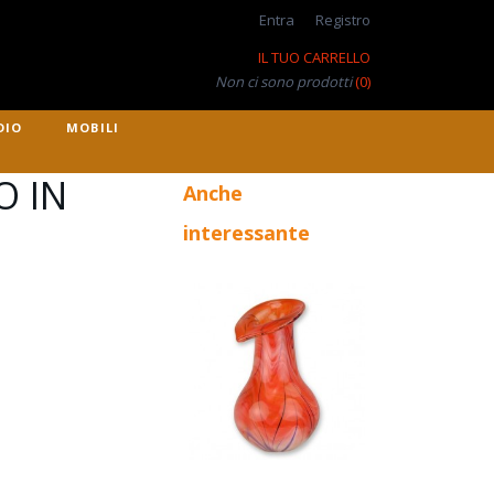
Entra
Registro
IL TUO CARRELLO
Non ci sono prodotti
(0)
DIO
MOBILI
O IN
Anche
interessante