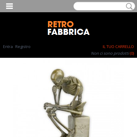
Entra
Registro
IL TUO CARRELLO
Non ci sono prodotti
(0)