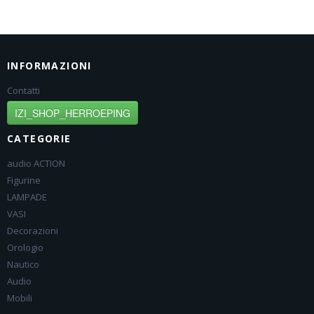
INFORMAZIONI
Contatti
IZI_SHOP_HERROEPING
CATEGORIE
audio ACTION
Figurine
LAMPADE
VASI
Decorazioni
Orologio
Nautico
Audio
Mobili