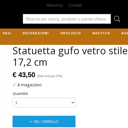
Webshop
Contatti
VASI
DECORAZIONI
OROLOGIO
NAUTICO
AU
Statuetta gufo vetro sti
17,2 cm
€ 43,50
(IVA inclusa 21%)
✓
A magazzino
Quantità
NEL CARRELLO